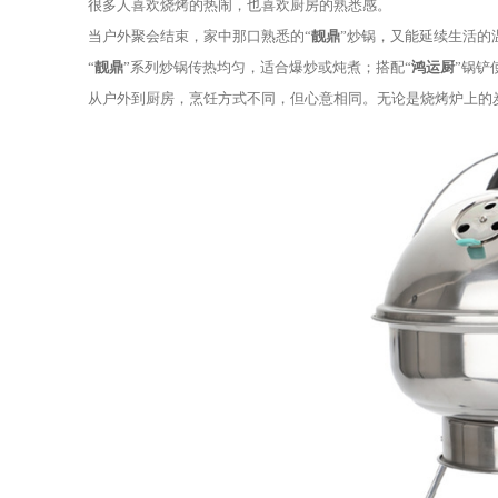
三、味道的关键：时间与调味
烧烤的魅力，在于等待的过程。
不同于快炒式的烹饪，烧烤更注重时间的积累和
简单的生抽、蜂蜜、孜然粉、黑胡椒粉，再加一
在烤制过程中，可用刷子轻轻蘸酱，边烤边刷，
看着食物逐渐变成金黄色，散发阵阵香气，那份
四、用后的清洁：让烧烤炉更耐用
烧烤结束后，清洁保养同样重要。
正确的保养方式包括：
1、等炉体自然冷却后再清洗，避免热胀冷缩造
2、拆下烤网，用温水和中性清洁剂清洗；