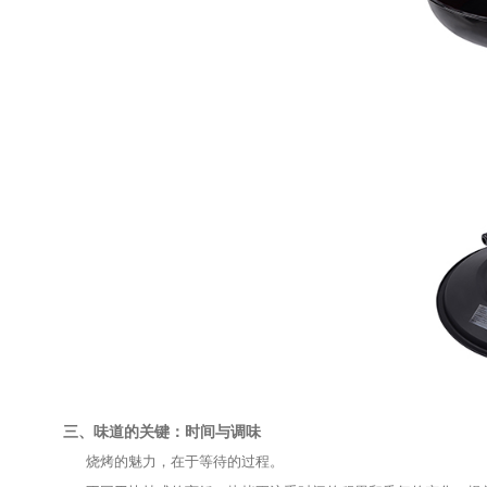
炭火温度过高，食物外层容易焦；火力不足，又
▪
火力较旺时适合烤耐高温的肉类，如鸡翅、牛
▪
火力中等时适合烤蔬菜、海鲜等食材；
▪
使用燃气炉时，可根据需要调节火焰，保持稳
在烤制过程中，使用合适的工具能让操作更方便
比如
鸿运厨--锅铲
或夹子，采用坚固金属材质，
轻松。