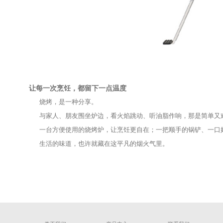
3、使用柔软的海绵或抹布擦拭搪瓷表面，避免
4、清洁后擦干表面，保持干燥存放。
搪瓷材质的烧烤炉在清洁上更为省心。搪瓷层不
妥善保养能延长烧烤炉的使用时间，让它在未来的
五、从烧烤到家常菜：家的味道一直在
很多人喜欢烧烤的热闹，也喜欢厨房的熟悉感。
当户外聚会结束，家中那口熟悉的“
靓鼎
”炒锅，
“
靓鼎
”系列炒锅传热均匀，适合爆炒或炖煮；搭配
从户外到厨房，烹饪方式不同，但心意相同。无