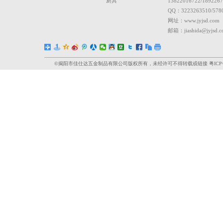
揭阳市
佳仕达
五
烤炉产品的企业。座
村白云坪工业区，交
具和烧烤炉产品，经数.
关于我们
产品中心
联
公司简介
烧烤炉
电话：
企业资质
炒锅
传真：
三层钢锅
手